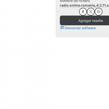
Nombre de fichero
radio.online.romania_4.2.11.
Agregar reseña
Denunciar software