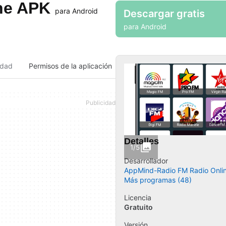
ine APK
para Android
Descargar gratis
para Android
idad
Permisos de la aplicación
Detalles
1/5
Desarrollador
AppMind-Radio FM Radio Onli
Más programas (48)
Licencia
Gratuito
Versión