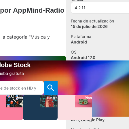
4.2.11
, por AppMind-Radio
Fecha de actualización
15 de julio de 2026
 la categoría "Música y
Plataforma
Android
OS
Android 17.0
dobe Stock
Idioma
Inglés
eba gratuita
Descargas
28
Vectores
Ilustraciones
Plantillas
Tamaño
93.03 MB
Opciones de Descarga
APK, Google Play