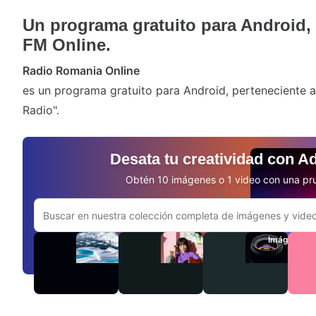
Un programa gratuito para Android
FM Online.
Radio Romania Online
es un programa gratuito para Android, perteneciente a
Radio".
Desata tu creatividad con A
Obtén 10 imágenes o 1 video con una pru
Buscar en el sitio web de Adobe.com
Videos
Audio
Imágenes